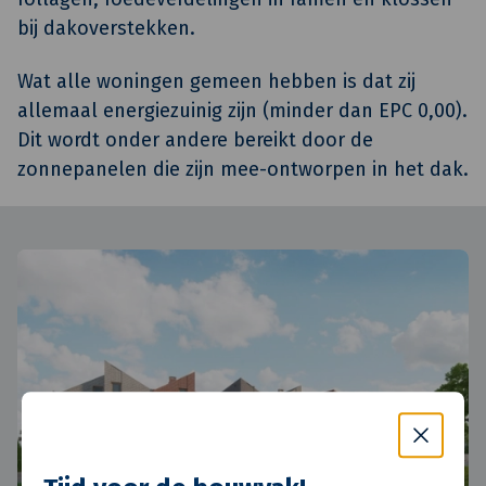
bij dakoverstekken.
Wat alle woningen gemeen hebben is dat zij
allemaal energiezuinig zijn (minder dan EPC 0,00).
Dit wordt onder andere bereikt door de
zonnepanelen die zijn mee-ontworpen in het dak.