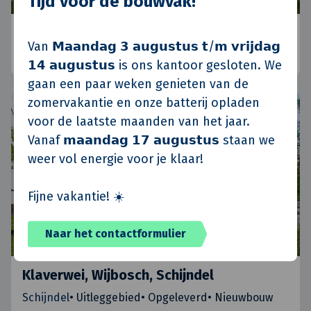
Tijd voor de bouwvak!
Koninko, Polen
Van 𝗠𝗮𝗮𝗻𝗱𝗮𝗴 𝟯 𝗮𝘂𝗴𝘂𝘀𝘁𝘂𝘀 𝘁/𝗺 𝘃𝗿𝗶𝗷𝗱𝗮𝗴
Posen, Polen
•
Standort Polen
•
Aktuelle
𝟭𝟰 𝗮𝘂𝗴𝘂𝘀𝘁𝘂𝘀 is ons kantoor gesloten. We
gaan een paar weken genieten van de
zomervakantie en onze batterij opladen
voor de laatste maanden van het jaar.
Vanaf 𝗺𝗮𝗮𝗻𝗱𝗮𝗴 𝟭𝟳 𝗮𝘂𝗴𝘂𝘀𝘁𝘂𝘀 staan we
weer vol energie voor je klaar!
Fijne vakantie! ☀️
Naar het contactformulier
Klaverwei, Wijbosch, Schijndel
Schijndel
•
Uitleggebied
•
Opgeleverd
•
Nieuwbouw