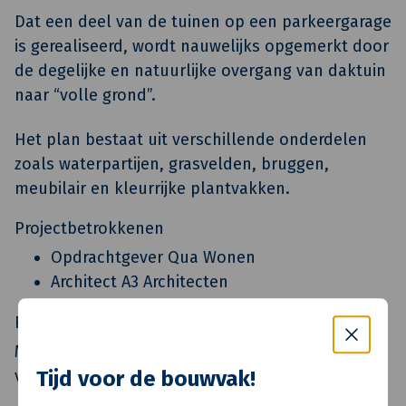
Dat een deel van de tuinen op een parkeergarage
is gerealiseerd, wordt nauwelijks opgemerkt door
de degelijke en natuurlijke overgang van daktuin
naar “volle grond”.
Het plan bestaat uit verschillende onderdelen
zoals waterpartijen, grasvelden, bruggen,
meubilair en kleurrijke plantvakken.
Projectbetrokkenen
Opdrachtgever Qua Wonen
Architect A3 Architecten
Rol Adriaan van Erk
Mede verantwoordelijk voor ontwikkelen en
Tijd voor de bouwvak!
volledige realisatie door Rehorst Bouw