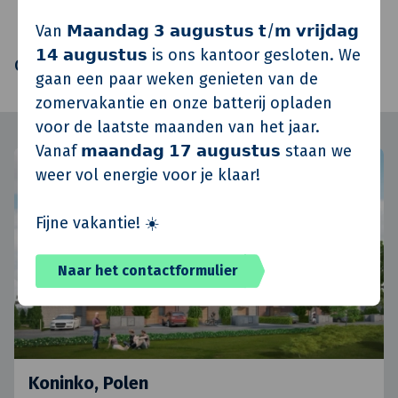
Van 𝗠𝗮𝗮𝗻𝗱𝗮𝗴 𝟯 𝗮𝘂𝗴𝘂𝘀𝘁𝘂𝘀 𝘁/𝗺 𝘃𝗿𝗶𝗷𝗱𝗮𝗴
𝟭𝟰 𝗮𝘂𝗴𝘂𝘀𝘁𝘂𝘀 is ons kantoor gesloten. We
Oplevering
2012
gaan een paar weken genieten van de
zomervakantie en onze batterij opladen
voor de laatste maanden van het jaar.
Vanaf 𝗺𝗮𝗮𝗻𝗱𝗮𝗴 𝟭𝟳 𝗮𝘂𝗴𝘂𝘀𝘁𝘂𝘀 staan we
weer vol energie voor je klaar!
Fijne vakantie! ☀️
Naar het contactformulier
Koninko, Polen