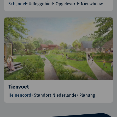
Schijndel
•
Uitleggebied
•
Opgeleverd
•
Nieuwbouw
Tienvoet
Heinenoord
•
Standort Niederlande
•
Planung