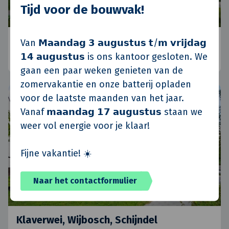
Tijd voor de bouwvak!
Koninko, Polen
Van 𝗠𝗮𝗮𝗻𝗱𝗮𝗴 𝟯 𝗮𝘂𝗴𝘂𝘀𝘁𝘂𝘀 𝘁/𝗺 𝘃𝗿𝗶𝗷𝗱𝗮𝗴
𝟭𝟰 𝗮𝘂𝗴𝘂𝘀𝘁𝘂𝘀 is ons kantoor gesloten. We
Posen, Polen
•
Standort Polen
•
Aktuelle
gaan een paar weken genieten van de
zomervakantie en onze batterij opladen
voor de laatste maanden van het jaar.
Vanaf 𝗺𝗮𝗮𝗻𝗱𝗮𝗴 𝟭𝟳 𝗮𝘂𝗴𝘂𝘀𝘁𝘂𝘀 staan we
weer vol energie voor je klaar!
Fijne vakantie! ☀️
Naar het contactformulier
Klaverwei, Wijbosch, Schijndel