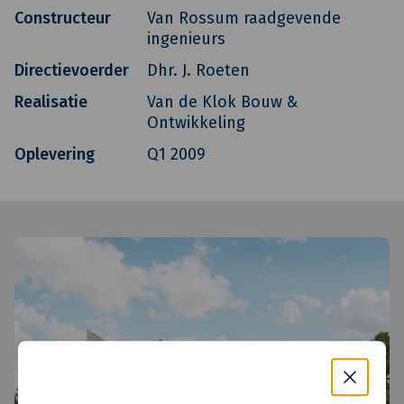
Constructeur
Van Rossum raadgevende
ingenieurs
Directievoerder
Dhr. J. Roeten
Realisatie
Van de Klok Bouw &
Ontwikkeling
Oplevering
Q1 2009