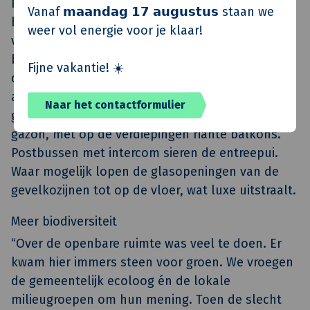
Het verschil zit ‘m in de details. Bergingen en
Vanaf 𝗺𝗮𝗮𝗻𝗱𝗮𝗴 𝟭𝟳 𝗮𝘂𝗴𝘂𝘀𝘁𝘂𝘀 staan we
brandtrap liggen uit het zicht, aan de achterzijde
weer vol energie voor je klaar!
van het complex. Rondom accentueren
bakstenen zonder stootvoegen de breedte van
Fijne vakantie! ☀️
de gevels. Er is volop buitenruimte. De terrassen
aan de voorzijde van de woningen op de begane
Naar het contactformulier
grond lopen zonder erfafscheiding door in een
gazon, met op de verdiepingen riante balkons.
Postbussen met intercom sieren de entreepui.
Waar mogelijk lopen de glasopeningen van de
gevelkozijnen tot op de vloer, wat luxe uitstraalt.
Meer biodiversiteit
“Over de openbare ruimte was veel te doen. Er
kwam hier immers steen voor groen. We vroegen
de gemeentelijk ecoloog én de lokale
milieugroepen om hun mening. Toen de slecht