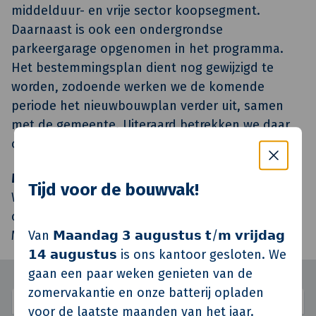
middelduur- en vrije sector koopsegment.
Daarnaast is ook een ondergrondse
parkeergarage opgenomen in het programma.
Het bestemmingsplan dient nog gewijzigd te
worden, zodoende werken we de komende
periode het nieuwbouwplan verder uit, samen
met de gemeente. Uiteraard betrekken we daar
ook omwonenden en belanghebbenden bij.
Meld je aan
Tijd voor de bouwvak!
Wil je als belangstellende omwonende, huurder
of koper op de hoogte blijven?
Meld je dan hieronder aan.
Van 𝗠𝗮𝗮𝗻𝗱𝗮𝗴 𝟯 𝗮𝘂𝗴𝘂𝘀𝘁𝘂𝘀 𝘁/𝗺 𝘃𝗿𝗶𝗷𝗱𝗮𝗴
𝟭𝟰 𝗮𝘂𝗴𝘂𝘀𝘁𝘂𝘀 is ons kantoor gesloten. We
gaan een paar weken genieten van de
zomervakantie en onze batterij opladen
voor de laatste maanden van het jaar.