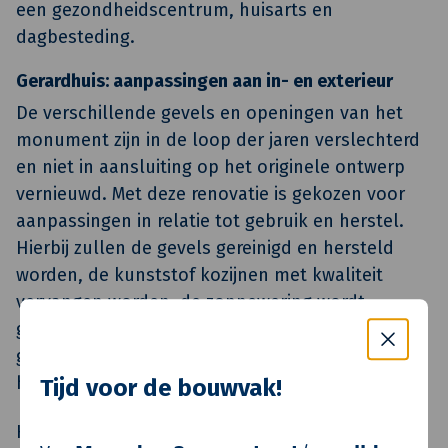
een gezondheidscentrum, huisarts en
dagbesteding.
Gerardhuis: aanpassingen aan in- en exterieur
De verschillende gevels en openingen van het
monument zijn in de loop der jaren verslechterd
en niet in aansluiting op het originele ontwerp
vernieuwd. Met deze renovatie is gekozen voor
aanpassingen in relatie tot gebruik en herstel.
Hierbij zullen de gevels gereinigd en hersteld
worden, de kunststof kozijnen met kwaliteit
vervangen worden, de zonnewering wordt
geïntegreerd en er wordt een
gemeenschappelijke woonkamer en een nieuwe
hoofdentree gerealiseerd.
Tijd voor de bouwvak!
Het Gerhardhuis heeft van origine kleine