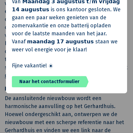
Van 𝗠𝗮𝗮𝗻𝗱𝗮𝗴 𝟯 𝗮𝘂𝗴𝘂𝘀𝘁𝘂𝘀 𝘁/𝗺 𝘃𝗿𝗶𝗷𝗱𝗮𝗴
wooneenheden. Om te zorgen voor meer royale
𝟭𝟰 𝗮𝘂𝗴𝘂𝘀𝘁𝘂𝘀 is ons kantoor gesloten. We
en gebruiksvriendelijke woningen voor de vitale
gaan een paar weken genieten van de
ouderen van deze tijd, worden wanden
zomervakantie en onze batterij opladen
opengebroken om de kleine woonruimtes te
voor de laatste maanden van het jaar.
verbinden, een stap die al eerder gemaakt is in
Vanaf 𝗺𝗮𝗮𝗻𝗱𝗮𝗴 𝟭𝟳 𝗮𝘂𝗴𝘂𝘀𝘁𝘂𝘀 staan we
het gebouw. Ook worden de plekken voor
weer vol energie voor je klaar!
ontmoeting in het gebouw en in de tuin
teruggebracht. Zo ontstaat er een gezonde
Fijne vakantie! ☀️
sociale interactie tussen bewoners in en rond het
gebouw.
Naar het contactformulier
Het nieuwe Zorggebouw
De aansluitende nieuwbouw wordt een
harmonische aanvulling op het Gerhardhuis.
Hoewel ondergeschikt aan, ontwerpen we de
nieuwbouw met een scherpe referentie naar het
Gerhardhuis en vinden we een link naar de