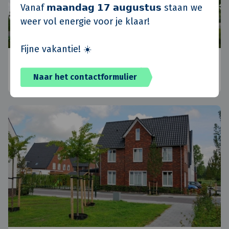
Vanaf 𝗺𝗮𝗮𝗻𝗱𝗮𝗴 𝟭𝟳 𝗮𝘂𝗴𝘂𝘀𝘁𝘂𝘀 staan we
weer vol energie voor je klaar!
Fijne vakantie! ☀️
Koninko, Polen
Naar het contactformulier
Posen, Polen
•
Standort Polen
•
Aktuelle