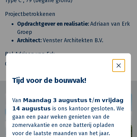
Type C , 79 (begane grond)
Projectbetrokkenen
Opdrachtgever en realisatie:
Adriaan van Erk
Groep
Architect:
Venster Architekten B.V.
Rol Adriaan van Erk
Ontwikkeling en realisatie door Adriaan van Erk
Tijd voor de bouwvak!
Van 𝗠𝗮𝗮𝗻𝗱𝗮𝗴 𝟯 𝗮𝘂𝗴𝘂𝘀𝘁𝘂𝘀 𝘁/𝗺 𝘃𝗿𝗶𝗷𝗱𝗮𝗴
𝟭𝟰 𝗮𝘂𝗴𝘂𝘀𝘁𝘂𝘀 is ons kantoor gesloten. We
gaan een paar weken genieten van de
zomervakantie en onze batterij opladen
voor de laatste maanden van het jaar.