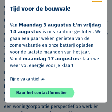
ontwikkeling worden breed gedeeld. In virtueel
Tijd voor de bouwvak!
bouwen zien zij toekomst: aan de voorkant meer
investeren zodat de uitvoering soepeler verloopt.
Van 𝗠𝗮𝗮𝗻𝗱𝗮𝗴 𝟯 𝗮𝘂𝗴𝘂𝘀𝘁𝘂𝘀 𝘁/𝗺 𝘃𝗿𝗶𝗷𝗱𝗮𝗴
De aandacht voor maatschappelijk verantwoord
𝟭𝟰 𝗮𝘂𝗴𝘂𝘀𝘁𝘂𝘀 is ons kantoor gesloten. We
ondernemen is een onderdeel van hun dagelijkse
gaan een paar weken genieten van de
bedrijfsvoering. Dat uit zich onder meer in een
zomervakantie en onze batterij opladen
structureel laag verzuim en aantal ongevallen bij
voor de laatste maanden van het jaar.
medewerkers en de ontwikkeling en succesvolle
Vanaf 𝗺𝗮𝗮𝗻𝗱𝗮𝗴 𝟭𝟳 𝗮𝘂𝗴𝘂𝘀𝘁𝘂𝘀 staan we
inzet van duurzame bouwconcepten.
weer vol energie voor je klaar!
Maatschappelijk betrokken is Van de Klok ook:
Fijne vakantie! ☀️
door sponsoring van lokale evenementen en
initiatieven en door het project ‘Meister und
Gesell’. Met dit project bieden zij dak- en
Naar het contactformulier
thuislozen van Stichting Dagloon met behulp van
een woningcorporatie perspectief op werk én