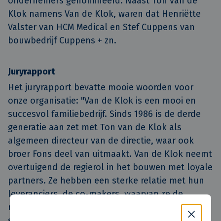
ondernemers genomineerd. Naast Ton van de
Klok namens Van de Klok, waren dat Henriëtte
Valster van HCM Medical en Stef Cuppens van
bouwbedrijf Cuppens + zn.
Juryrapport
Het juryrapport bevatte mooie woorden voor
onze organisatie: "Van de Klok is een mooi en
succesvol familiebedrijf. Sinds 1986 is de derde
generatie aan zet met Ton van de Klok als
algemeen directeur van de directie, waar ook
broer Fons deel van uitmaakt. Van de Klok neemt
overtuigend de regierol in het bouwen met loyale
partners. Ze hebben een sterke relatie met hun
leveranciers, de co-makers, waarvan ze de
medewerkers zelf scholen en begeleiden. De
samenwerking is gelijkwaardig, kennis en