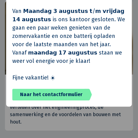
Van 𝗠𝗮𝗮𝗻𝗱𝗮𝗴 𝟯 𝗮𝘂𝗴𝘂𝘀𝘁𝘂𝘀 𝘁/𝗺 𝘃𝗿𝗶𝗷𝗱𝗮𝗴
Duurzaam en circulair
𝟭𝟰 𝗮𝘂𝗴𝘂𝘀𝘁𝘂𝘀 is ons kantoor gesloten. We
gaan een paar weken genieten van de
zomervakantie en onze batterij opladen
voor de laatste maanden van het jaar.
Vanaf 𝗺𝗮𝗮𝗻𝗱𝗮𝗴 𝟭𝟳 𝗮𝘂𝗴𝘂𝘀𝘁𝘂𝘀 staan we
weer vol energie voor je klaar!
Fijne vakantie! ☀️
Pilotproject Vijverhof: eerste rijwoningen
met een volledig houten casco
Naar het contactformulier
Léon ten Dam (Van de Klok) en Bob Elzen (Treetek)
vertellen over het engineeringproces, de
samenwerking en de voordelen van bouwen met
hout.