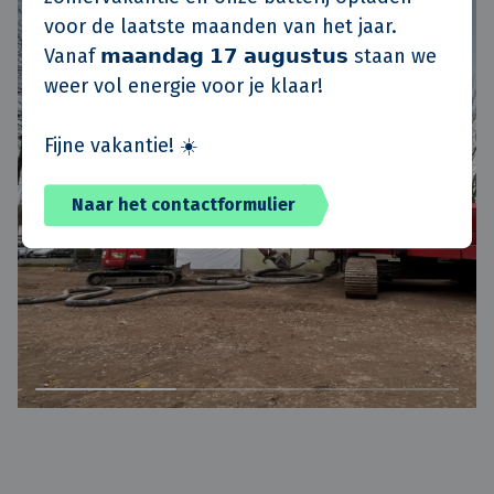
voor de laatste maanden van het jaar.
Vanaf 𝗺𝗮𝗮𝗻𝗱𝗮𝗴 𝟭𝟳 𝗮𝘂𝗴𝘂𝘀𝘁𝘂𝘀 staan we
weer vol energie voor je klaar!
Fijne vakantie! ☀️
Naar het contactformulier