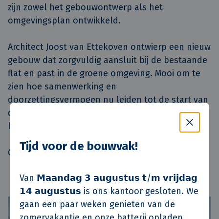
zijn zowel het gebouwontwerp als het
omgevingsplan ontwikkeld.
Architect Joost van Ettekoven ontwierp een nieuw
gebouw dat zorgvuldig aansluit bij de bestaande
flat en past in de groene omgeving. Mooi om te
zien hoe samenwerking en
doorzettingsvermogen nu leiden tot de start van
de realisatie van broodnodige sociale
huurwoningen.
Tijd voor de bouwvak!
Op naar een geslaagd project!
Van 𝗠𝗮𝗮𝗻𝗱𝗮𝗴 𝟯 𝗮𝘂𝗴𝘂𝘀𝘁𝘂𝘀 𝘁/𝗺 𝘃𝗿𝗶𝗷𝗱𝗮𝗴
𝟭𝟰 𝗮𝘂𝗴𝘂𝘀𝘁𝘂𝘀 is ons kantoor gesloten. We
gaan een paar weken genieten van de
zomervakantie en onze batterij opladen