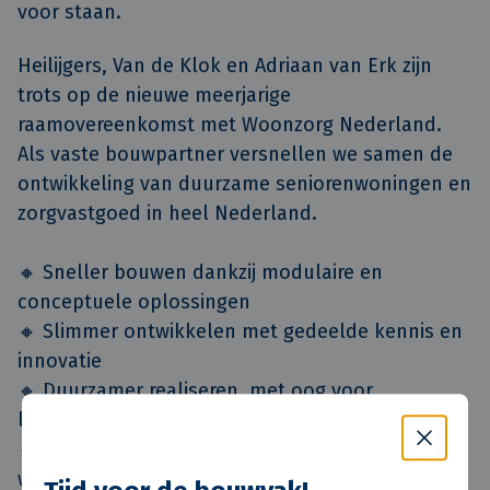
voor staan.
Heilijgers, Van de Klok en Adriaan van Erk zijn
trots op de nieuwe meerjarige
raamovereenkomst met Woonzorg Nederland.
Als vaste bouwpartner versnellen we samen de
ontwikkeling van duurzame seniorenwoningen en
zorgvastgoed in heel Nederland.
🔸 Sneller bouwen dankzij modulaire en
conceptuele oplossingen
🔸 Slimmer ontwikkelen met gedeelde kennis en
innovatie
🔸 Duurzamer realiseren, met oog voor
leefomgeving en welzijn
🔸 Regionaal maatwerk, afgestemd op lokale
woonbehoeften