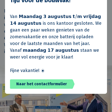
Tijd voor de bouwvak!
Deze samenwerking versterkt het comakerschap
Van 𝗠𝗮𝗮𝗻𝗱𝗮𝗴 𝟯 𝗮𝘂𝗴𝘂𝘀𝘁𝘂𝘀 𝘁/𝗺 𝘃𝗿𝗶𝗷𝗱𝗮𝗴
in de bouwketen. Door langdurig samen te
𝟭𝟰 𝗮𝘂𝗴𝘂𝘀𝘁𝘂𝘀 is ons kantoor gesloten. We
werken, kunnen we processen verbeteren,
gaan een paar weken genieten van de
efficiëntie vergroten én woningen realiseren die
zomervakantie en onze batterij opladen
écht aansluiten bij de behoeften van senioren.
voor de laatste maanden van het jaar.
We bouwen niet alleen huizen, maar investeren
Vanaf 𝗺𝗮𝗮𝗻𝗱𝗮𝗴 𝟭𝟳 𝗮𝘂𝗴𝘂𝘀𝘁𝘂𝘀 staan we
in een betere toekomst. 💛
weer vol energie voor je klaar!
Fijne vakantie! ☀️
Naar het contactformulier