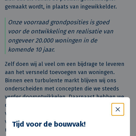
gemaakt wordt, in plaats van ingewikkelder.
Onze voorraad grondposities is goed
voor de ontwikkeling en realisatie van
ongeveer 20.000 woningen in de
komende 10 jaar.
Zelf doen wij al veel om een bijdrage te leveren
aan het versneld toevoegen van woningen.
Binnen een turbulente markt blijven wij ons
onderscheiden met concepten die we steeds
verder doorontwikkelen. Daarnaast hebben we
de laatste jaren veel geïnvesteerd in het
verwerven van grondposities in Nederland: de
voorraad is goed voor de ontwikkeling en
Tijd voor de bouwvak!
realisatie van ongeveer 20.000 woningen en