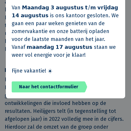
appartementen in de komende 10 jaar. Ook de
Van 𝗠𝗮𝗮𝗻𝗱𝗮𝗴 𝟯 𝗮𝘂𝗴𝘂𝘀𝘁𝘂𝘀 𝘁/𝗺 𝘃𝗿𝗶𝗷𝗱𝗮𝗴
buitenlandse vestigingen van Novaform, in
𝟭𝟰 𝗮𝘂𝗴𝘂𝘀𝘁𝘂𝘀 is ons kantoor gesloten. We
Duitsland en Polen, timmeren aan de weg. De
gaan een paar weken genieten van de
teams in beide landen zijn afgelopen jaar
zomervakantie en onze batterij opladen
uitgegroeid tot een wezenlijk onderdeel van de
voor de laatste maanden van het jaar.
bedrijfsvoering van Novaform, en daarmee van
Vanaf 𝗺𝗮𝗮𝗻𝗱𝗮𝗴 𝟭𝟳 𝗮𝘂𝗴𝘂𝘀𝘁𝘂𝘀 staan we
KlokGroep.
weer vol energie voor je klaar!
Realistische verwachtingen
Fijne vakantie! ☀️
Hoewel de opdrachtenportefeuilles van Van de
Naar het contactformulier
Klok, Novaform en Heilijgers voor 2022 goed
gevuld zijn, houden we rekening met externe
ontwikkelingen die invloed hebben op de
resultaten. Heilijgers telt (in tegenstelling tot
afgelopen jaar) in 2022 volledig mee in de cijfers.
Hierdoor zal de omzet van de groep onder