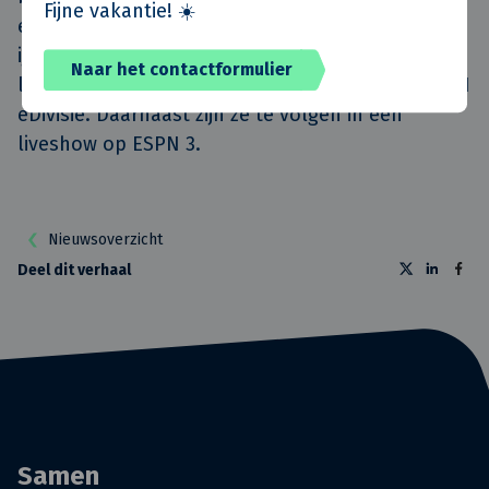
Fijne vakantie! ☀️
een succesvol vervolg gaat geven aan hun
ijzersterke eerste optreden. Alle wedstrijden zijn
Naar het contactformulier
live te volgen op het
YouTube-kanaal
van de KPN
eDivisie. Daarnaast zijn ze te volgen in een
liveshow op ESPN 3.
Nieuwsoverzicht
Deel dit verhaal
Samen