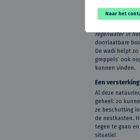
Aan de straatzij
regenwater ‘uitg
Naar het cont
bij hevige regen
worden wadi’s ge
regenwater in het
doorlaatbare bo
De wadi helpt zo
greppels’ ook nog
kunnen vinden.
Een versterking
Al deze natuuri
geheel: zo kunne
ze beschutting in
de nestkasten. H
tegen te gaan en
situatie!