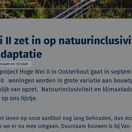
II zet in op natuurinclusivi
daptatie
rzaam en circulair
oject Hoge Wei II in Oosterhout gaat in septembe
40   woningen worden in grote variatie aan bouwt
ijk van opzet.  Natuurinclusiviteit en klimaatadap
op ons lijstje.
et leven op onze aardbol nog lang behouden, dan mo
 we er nu mee omgaan. Duurzaam bouwen is bij Van d