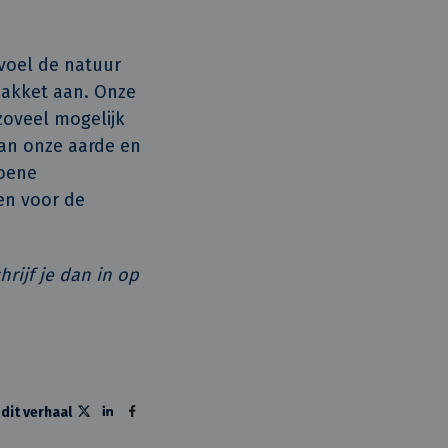
voel de natuur
pakket aan. Onze
zoveel mogelijk
van onze aarde en
roene
ten voor de
rijf je dan in op
 dit verhaal