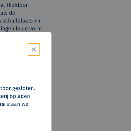
a. Hierdoor
oals de
 schuilplaats en
ingen in de vorm
 zijn er langere
ervakken van
usieve vorm van
verlast
s kantoor gesloten.
et leven van
erij opladen
ntegels ook bij
𝘂𝘀 staan we