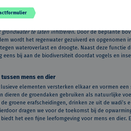
de krijgen de meeste woningen een hemelwaterspuwer
espuwd’ naar de straat. Met deze efficiënte waterafvo
actformulier
val af op een overbelaste riolering. Naast de hemelw
realiseerd.
Een wadi is een ingenieuze en duurzame 
 grondwater te laten infiltreren
. Door de beplante bo
dem wordt het regenwater gezuiverd en opgenomen i
 tegen wateroverlast en droogte. Naast deze functie 
 eens bij aan de biodiversiteit doordat vogels en ins
 tussen mens en dier
nclusieve elementen versterken elkaar en vormen e
n dieren de groendaken gebruiken als natuurlijke vo
 de groene erafscheidingen, drinken ze uit de wadi’s e
ierdoor dragen we voor de toekomst bij de opwarmin
 biedt het een fijne leefomgeving voor mens en dier. 