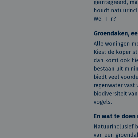
geïntegreerd, ma
houdt natuurincl
Wei II in?
Groendaken, ee
Alle woningen met
Kiest de koper s
dan komt ook hi
bestaan uit mini
biedt veel voord
regenwater vast 
biodiversiteit va
vogels.
En wat te doen
Natuurinclusief 
van een groendak