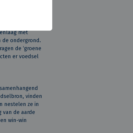
. Hiermee wordt
er neemt de kans
aterspuwers
manier om
venlaag met
n de ondergrond.
dragen de ‘groene
ecten er voedsel
en samenhangend
edselbron, vinden
n nestelen ze in
g van de aarde
Een win-win