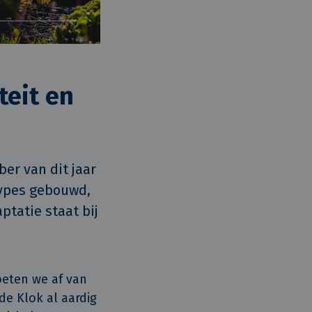
teit en
r van dit jaar 
ypes gebouwd, 
tatie staat bij 
eten we af van
e Klok al aardig