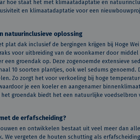
ar hoe staat het met klimaatadaptatie en natuurinclus
usiviteit en klimaatadaptatie voor een nieuwbouwpro
n natuurinclusieve oplossing
 plat dak inclusief de bergingen krijgen bij Hoge Wei
traks voor uitbreiding van de woonkamer door middel
er een groendak op. Deze zogenoemde extensieve s
maal 10 soorten plantjes, ook wel sedums genoemd. 
elen. Zo zorgt het voor verkoeling bij hoge temperatu
waardoor je een koeler en aangenamer binnenklimaat
n het groendak biedt het een natuurlijke voedselbron
 met de erfafscheiding?
bouwen en ontwikkelen bestaat uit veel meer dan all
. We vergeten de houten schutting als erfafscheidin