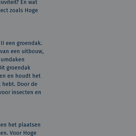
iviteit? En wat
ject zoals Hoge
 II een groendak.
 van een uitbouw,
edumdaken
Dit groendak
ren en houdt het
 hebt. Door de
 voor insecten en
een het plaatsen
gen. Voor Hoge