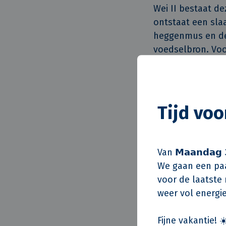
Wei II bestaat d
ontstaat een sla
heggenmus en de 
voedselbron. Vo
van nestkasten i
Grasbetontegels
Door klimaatveran
Tijd vo
periodes van dro
Hoge Wei II wate
bestrating kan h
Van 𝗠𝗮𝗮𝗻𝗱𝗮𝗴 
voorkomen. Ook bl
We gaan een paa
dieren en de gro
voor de laatste m
aan de mooie, gro
weer vol energie
Hemelwaterspu
Fijne vakantie! ☀