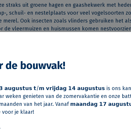
eze straks uit groene hagen en gaashekwerk met heder
ap-, schuil- en nestelplaats voor veel vogelsoorten z
merel. Ook insecten zoals vlinders gebruiken het als
or de vleermuizen en huismussen komen nestvoorzien
n diverse achtergevels.
; goed voor je waterpeil
dering valt er steeds meer regen in korte periodes en
or de bouwvak!
ogte. Daarom krijgt een deel van de openbare parke
rdoorlatende grasbetontegels. Door deze natuurincl
et regenwater in de grond wegzakken en wordt watero
 𝗮𝘂𝗴𝘂𝘀𝘁𝘂𝘀 𝘁/𝗺 𝘃𝗿𝗶𝗷𝗱𝗮𝗴 𝟭𝟰 𝗮𝘂𝗴𝘂𝘀𝘁𝘂𝘀 is on
ijft het grondwater op peil, wat belangrijk is voor h
r weken genieten van de zomervakantie en onze batt
ei van planten en bomen. Tot slot dragen de grasbeto
aanden van het jaar. Vanaf 𝗺𝗮𝗮𝗻𝗱𝗮𝗴 𝟭𝟳 𝗮𝘂𝗴𝘂𝘀𝘁
ene uitstraling van de wijk.
 voor je klaar!
wers en wadi's
️