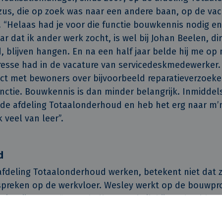
 zus, die op zoek was naar een andere baan, op de va
“Helaas had je voor die functie bouwkennis nodig en d
aar dat ik ander werk zocht, is wel bij Johan Beelen, di
 blijven hangen. En na een half jaar belde hij me op 
eresse had in de vacature van servicedeskmedewerker. 
act met bewoners over bijvoorbeeld reparatieverzoeke
nctie. Bouwkennis is dan minder belangrijk. Inmiddel
 de afdeling Totaalonderhoud en heb het erg naar m’n
 veel van leer”.
d
afdeling Totaalonderhoud werken, betekent niet dat 
 spreken op de werkvloer. Wesley werkt op de bouwpr
or in Nijmegen. “Soms bellen we als ik bijvoorbeeld e
r een project waar Wesley heeft gewerkt. Dat is dan