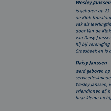
Wesley Janssen
is geboren op 23
de Klok Totaalond
vak als leerling
door Van de Klok).
van Daisy Janssen.
hij bij verenigin
Groesbeek en is d
Daisy Janssen
werd geboren op 2
servicedeskmedew
Wesley Janssen, i
vriendinnen af, h
haar kleine nichtj