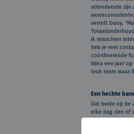
attendeerde zijn
woonconsulente. 
vertelt Daisy. “M
Totaalonderhoud,
ik misschien int
heb je veel cont
coördinerende fu
bijna een jaar op
leuk team waar ik
Een hechte ban
Dat beide op de 
elke dag zien of
zit op het kanto
beantwoorden ove