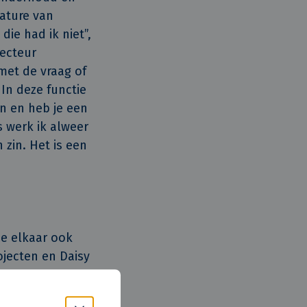
cature van
ie had ik niet”,
recteur
met de vraag of
In deze functie
n en heb je een
s werk ik alweer
 zin. Het is een
ze elkaar ook
ojecten en Daisy
en vraag moet
 wel zo