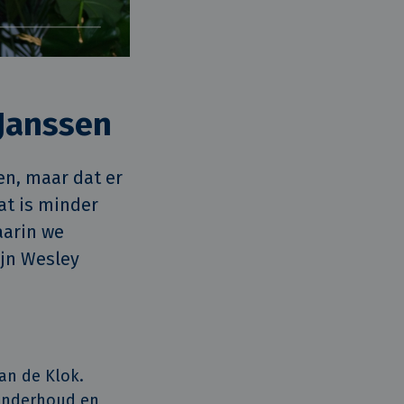
 Janssen
en, maar dat er 
t is minder 
arin we 
jn Wesley 
an de Klok.
londerhoud en