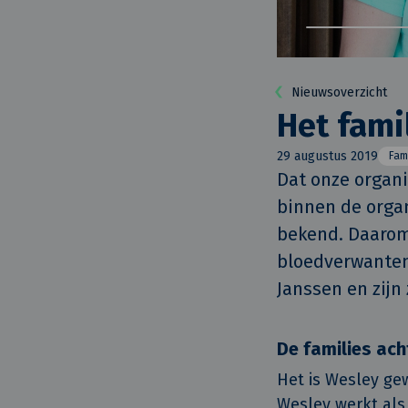
Nieuwsoverzicht
Het fami
29 augustus 2019
Fami
Dat onze organis
binnen de organ
bekend. Daarom 
bloedverwanten 
Janssen en zijn
De families ach
Het is Wesley gew
Wesley werkt als