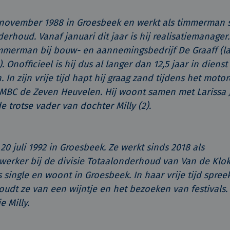
 november 1988 in Groesbeek en werkt als timmerman s
erhoud. Vanaf januari dit jaar is hij realisatiemanager.
timmerman bij bouw- en aannemingsbedrijf De Graaff (
 Onofficieel is hij dus al langer dan 12,5 jaar in dienst ;
 In zijn vrije tijd hapt hij graag zand tijdens het moto
g MBC de Zeven Heuvelen. Hij woont samen met Larissa 
e trotse vader van dochter Milly (2).
0 juli 1992 in Groesbeek. Ze werkt sinds 2018 als
erker bij de divisie Totaalonderhoud van Van de Klok.
s single en woont in Groesbeek. In haar vrije tijd spree
oudt ze van een wijntje en het bezoeken van festivals.
e Milly.