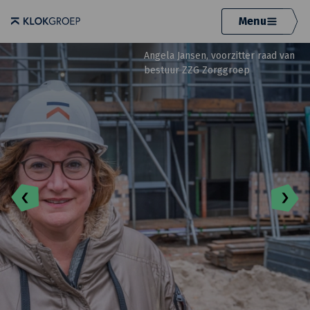
Menu
Angela Jansen, voorzitter raad van
bestuur ZZG Zorggroep