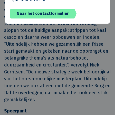
dat de erfgrens tussen beide gemeentes dwars
over het terrein liep. Uiteindelijk won Van de Klok
Naar het contactformulier
de verplicht uitgeschreven tender. Diverse
plannen passeerden de revue: van volledig
slopen tot de huidige aanpak: strippen tot kaal
casco en daarna weer opbouwen en indelen.
“Uiteindelijk hebben we gezamenlijk een frisse
start gemaakt en gekeken naar de opbrengst en
belangrijke thema’s als natuurbehoud,
duurzaamheid en circulariteit”, vervolgt Niek
Gerritsen. “De nieuwe strategie week behoorlijk af
van het oorspronkelijke masterplan. Uiteindelijk
hoefden we ook alleen met de gemeente Berg en
Dal te overleggen, dat maakte het ook een stuk
gemakkelijker.
Speerpunt