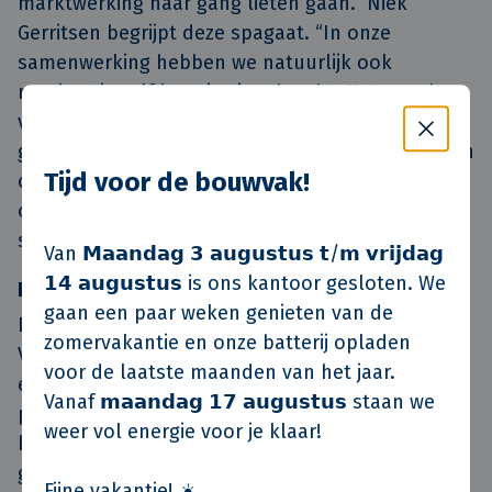
marktwerking haar gang lieten gaan.” Niek
Gerritsen begrijpt deze spagaat. “In onze
samenwerking hebben we natuurlijk ook
regelmatig zelf locaties ingebracht. Het zou dan
vreemd zijn als er voor een andere partner wordt
gekozen. Tegelijkertijd zijn we altijd transparant in
Tijd voor de bouwvak!
onze werkwijze en budgettering geweest. Het zou
ook wel gek zijn om onze goede naam op het
spel te zetten.”
Van 𝗠𝗮𝗮𝗻𝗱𝗮𝗴 𝟯 𝗮𝘂𝗴𝘂𝘀𝘁𝘂𝘀 𝘁/𝗺 𝘃𝗿𝗶𝗷𝗱𝗮𝗴
𝟭𝟰 𝗮𝘂𝗴𝘂𝘀𝘁𝘂𝘀 is ons kantoor gesloten. We
Frisse start
gaan een paar weken genieten van de
De herontwikkeling van woonzorgcentrum De
zomervakantie en onze batterij opladen
Vijverhof in de bossen tussen Nijmegen en Berg
voor de laatste maanden van het jaar.
en Dal kent een lange geschiedenis. Bij het
Vanaf 𝗺𝗮𝗮𝗻𝗱𝗮𝗴 𝟭𝟳 𝗮𝘂𝗴𝘂𝘀𝘁𝘂𝘀 staan we
project waren veel partijen betrokken. Zo moest
weer vol energie voor je klaar!
het College Sanering Zorginstellingen haar fiat
geven aan het project. En het hielp ook niet mee
Fijne vakantie! ☀️