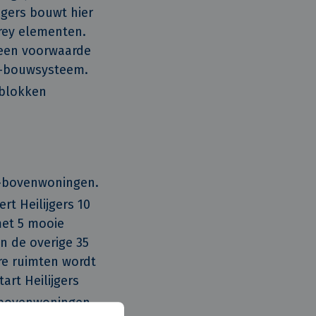
gers bouwt hier
rey elementen.
 een voorwaarde
y-bouwsysteem.
nblokken
n-bovenwoningen.
rt Heilijgers 10
et 5 mooie
n de overige 35
re ruimten wordt
art Heilijgers
-bovenwoningen.