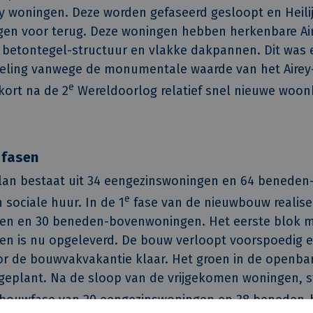
 woningen. Deze worden gefaseerd gesloopt en Heilij
gen voor terug. Deze woningen hebben herkenbare Ai
 betontegel-structuur en vlakke dakpannen. Dit was
kkeling vanwege de monumentale waarde van het Aire
e
ort na de 2
Wereldoorlog relatief snel nieuwe woo
 fasen
an bestaat uit 34 eengezinswoningen en 64 benede
e
 sociale huur. In de 1
fase van de nieuwbouw realisee
en en 30 beneden-bovenwoningen. Het eerste blok m
n is nu opgeleverd. De bouw verloopt voorspoedig e
or de bouwvakvakantie klaar. Het groen in de openba
ngeplant. Na de sloop van de vrijgekomen woningen, st
bouwfase van 20 eengezinswoningen en 38 beneden