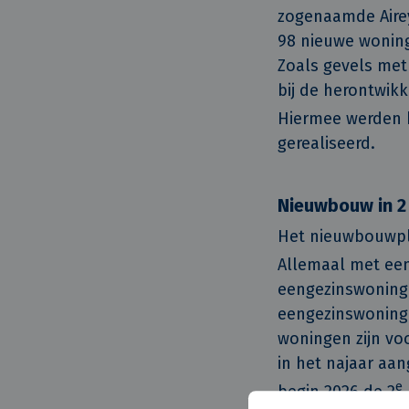
zogenaamde Airey
98 nieuwe wonin
Zoals gevels met
bij de herontwi
Hiermee werden k
gerealiseerd.
Nieuwbouw in 2
Het nieuwbouwpl
Allemaal met een
eengezinswoning
eengezinswoninge
woningen zijn vo
in het najaar aa
e
begin 2026 de 2