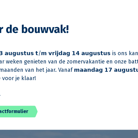
 gepland eind 2026.
terug
or de bouwvak!
rs uit de gesloopte woningen willen terugkeren naa
rtrouwde buurt. Door de gefaseerde aanpak kunnen zij
ie in de volgende fase gesloopt en nieuw gebouwd g
 𝗮𝘂𝗴𝘂𝘀𝘁𝘂𝘀 𝘁/𝗺 𝘃𝗿𝗶𝗷𝗱𝗮𝗴 𝟭𝟰 𝗮𝘂𝗴𝘂𝘀𝘁𝘂𝘀 is on
s hun woning klaar is.
r weken genieten van de zomervakantie en onze batt
aanden van het jaar. Vanaf 𝗺𝗮𝗮𝗻𝗱𝗮𝗴 𝟭𝟳 𝗮𝘂𝗴𝘂𝘀𝘁
 voor je klaar!
️
actformulier