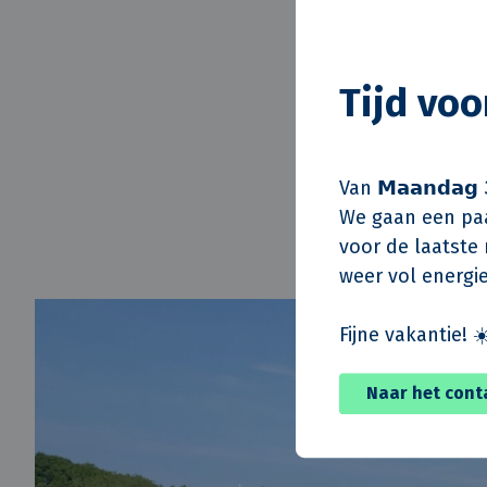
De oplevering is
Huurders weer 
Tijd vo
De meeste huurde
woning in hun ve
in de woningen d
Van 𝗠𝗮𝗮𝗻𝗱𝗮𝗴 
terugverhuizen al
We gaan een paa
voor de laatste m
weer vol energie
Fijne vakantie! ☀
Naar het cont