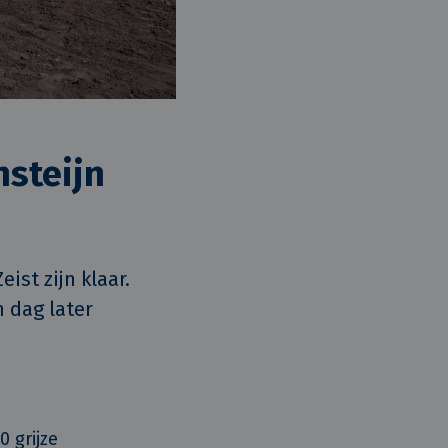
nsteijn
st zijn klaar. 
 dag later 
 grijze