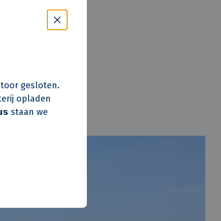
r een nieuwe
 tijdelijk wonen
aan worden. En
s kantoor gesloten.
erij opladen
𝘂𝘀 staan we