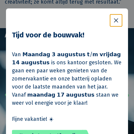
creativiteit; ze komt altijd terug met resultaat.”
Tijd voor de bouwvak!
Arjan Schreven
Van 𝗠𝗮𝗮𝗻𝗱𝗮𝗴 𝟯 𝗮𝘂𝗴𝘂𝘀𝘁𝘂𝘀 𝘁/𝗺 𝘃𝗿𝗶𝗷𝗱𝗮𝗴
𝟭𝟰 𝗮𝘂𝗴𝘂𝘀𝘁𝘂𝘀 is ons kantoor gesloten. We
gaan een paar weken genieten van de
zomervakantie en onze batterij opladen
voor de laatste maanden van het jaar.
Vanaf 𝗺𝗮𝗮𝗻𝗱𝗮𝗴 𝟭𝟳 𝗮𝘂𝗴𝘂𝘀𝘁𝘂𝘀 staan we
weer vol energie voor je klaar!
Fijne vakantie! ☀️