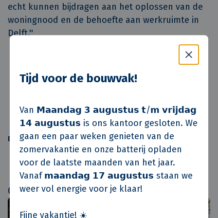
echt kunnen bijdragen aan het oplossen van de
woningnood en de behoefte aan werkruimte in
Delft.''
Tijd voor de bouwvak!
Van 𝗠𝗮𝗮𝗻𝗱𝗮𝗴 𝟯 𝗮𝘂𝗴𝘂𝘀𝘁𝘂𝘀 𝘁/𝗺 𝘃𝗿𝗶𝗷𝗱𝗮𝗴
𝟭𝟰 𝗮𝘂𝗴𝘂𝘀𝘁𝘂𝘀 is ons kantoor gesloten. We
Nieuwsoverzicht
gaan een paar weken genieten van de
Deel dit verhaal
zomervakantie en onze batterij opladen
voor de laatste maanden van het jaar.
Vanaf 𝗺𝗮𝗮𝗻𝗱𝗮𝗴 𝟭𝟳 𝗮𝘂𝗴𝘂𝘀𝘁𝘂𝘀 staan we
weer vol energie voor je klaar!
Gerelateerde artikelen
Fijne vakantie! ☀️
Innovatie