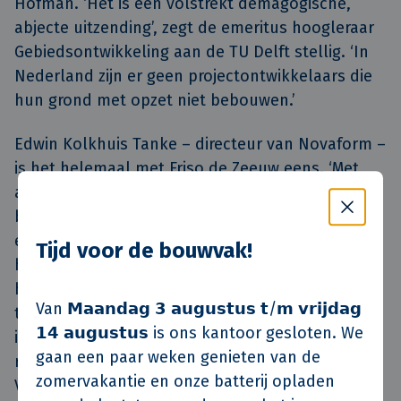
Hofman. ‘Het is een volstrekt demagogische,
abjecte uitzending’, zegt de emeritus hoogleraar
Gebiedsontwikkeling aan de TU Delft stellig. ‘In
Nederland zijn er geen projectontwikkelaars die
hun grond met opzet niet bebouwen.’
Edwin Kolkhuis Tanke – directeur van Novaform –
is het helemaal met Friso de Zeeuw eens. ‘Met
alle grondposities die we hebben, zijn we continu
bezig. Tim Hofman laat mensen geloven dat bij
elke grondpositie ook een bestemmingsplan
Tijd voor de bouwvak!
hoort. Niks is minder waar. Daar moeten wij heel
hard voor werken. Planvorming neemt vaak veel
Van 𝗠𝗮𝗮𝗻𝗱𝗮𝗴 𝟯 𝗮𝘂𝗴𝘂𝘀𝘁𝘂𝘀 𝘁/𝗺 𝘃𝗿𝗶𝗷𝗱𝗮𝗴
tijd in beslag.’ Peter Boelhouwer knikt
𝟭𝟰 𝗮𝘂𝗴𝘂𝘀𝘁𝘂𝘀 is ons kantoor gesloten. We
instemmend: ‘Het begint met het maken van
gaan een paar weken genieten van de
realistische plannen voor locaties die vrijkomen.
zomervakantie en onze batterij opladen
Voldoende betaalbare woningen realiseren is