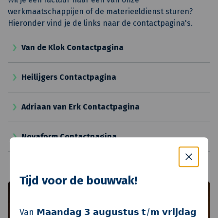
werkmaatschappijen of de materieeldienst sturen?
Hieronder vind je de links naar de contactpagina's.
Van de Klok Contactpagina
Heilijgers Contactpagina
Adriaan van Erk Contactpagina
Novaform Contactpagina
KlokGroep Materieel
Tijd voor de bouwvak!
Van 𝗠𝗮𝗮𝗻𝗱𝗮𝗴 𝟯 𝗮𝘂𝗴𝘂𝘀𝘁𝘂𝘀 𝘁/𝗺 𝘃𝗿𝗶𝗷𝗱𝗮𝗴