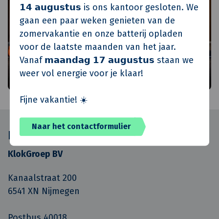
𝟭𝟰 𝗮𝘂𝗴𝘂𝘀𝘁𝘂𝘀 is ons kantoor gesloten. We
gaan een paar weken genieten van de
zomervakantie en onze batterij opladen
voor de laatste maanden van het jaar.
Vanaf 𝗺𝗮𝗮𝗻𝗱𝗮𝗴 𝟭𝟳 𝗮𝘂𝗴𝘂𝘀𝘁𝘂𝘀 staan we
weer vol energie voor je klaar!
Fijne vakantie! ☀️
Naar het contactformulier
KlokGroep gegevens
KlokGroep BV
Kanaalstraat 200
6541 XN Nijmegen
Postbus 40018