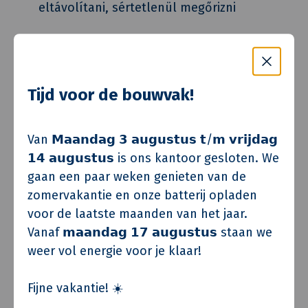
eltávolítani, sértetlenül megőrizni
Nem szabad magát vagy másokat
veszélyeztetni
Tijd voor de bouwvak!
Viseljen további PPE-t, ha a munka ezt
megköveteli
Van 𝗠𝗮𝗮𝗻𝗱𝗮𝗴 𝟯 𝗮𝘂𝗴𝘂𝘀𝘁𝘂𝘀 𝘁/𝗺 𝘃𝗿𝗶𝗷𝗱𝗮𝗴
Munkavégzéskor VCA oklevél kötelező
𝟭𝟰 𝗮𝘂𝗴𝘂𝘀𝘁𝘂𝘀 is ons kantoor gesloten. We
gaan een paar weken genieten van de
A reakcióidőt és az éberséget befolyásoló
zomervakantie en onze batterij opladen
gyógyszerek alkalmazása tilos
voor de laatste maanden van het jaar.
Gondoskodjon rendezett és tiszta
Vanaf 𝗺𝗮𝗮𝗻𝗱𝗮𝗴 𝟭𝟳 𝗮𝘂𝗴𝘂𝘀𝘁𝘂𝘀 staan we
munkakörnyezetről
weer vol energie voor je klaar!
Kötelező jelenteni a nem biztonságos
Fijne vakantie! ☀️
helyzeteket, és megszólítani egymást a nem