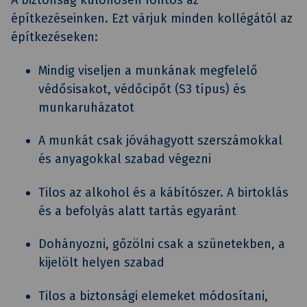
A biztonság különösen fontos az
építkezéseinken. Ezt várjuk minden kollégától az
építkezéseken:
Mindig viseljen a munkának megfelelő
védősisakot, védőcipőt (S3 típus) és
munkaruházatot
A munkát csak jóváhagyott szerszámokkal
és anyagokkal szabad végezni
Tilos az alkohol és a kábítószer. A birtoklás
és a befolyás alatt tartás egyaránt
Dohányozni, gőzölni csak a szünetekben, a
kijelölt helyen szabad
Tilos a biztonsági elemeket módosítani,