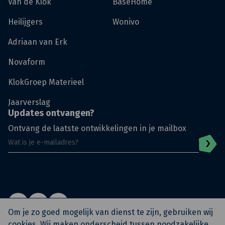
Van de Klok
BaseHome
Heilijgers
Wonivo
Adriaan van Erk
Novaform
KlokGroep Materieel
Jaarverslag
Updates ontvangen?
Ontvang de laatste ontwikkelingen in je mailbox
Om je zo goed mogelijk van dienst te zijn, gebruiken wij
cookies. Wij maken onderscheid tussen noodzakelijke,