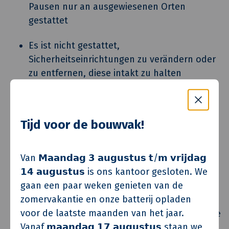
Pausen nur an ausgewiesenen Orten
gestattet
Es ist nicht gestattet,
Sicherheitseinrichtungen zu verändern oder
zu entfernen, diese intakt zu halten
Es ist nicht gestattet, sich selbst oder
andere zu gefährden
Tijd voor de bouwvak!
Tragen Sie zusätzliche PSA, wenn die Arbeit
dies erfordert
Van 𝗠𝗮𝗮𝗻𝗱𝗮𝗴 𝟯 𝗮𝘂𝗴𝘂𝘀𝘁𝘂𝘀 𝘁/𝗺 𝘃𝗿𝗶𝗷𝗱𝗮𝗴
Bei der Ausübung einer Tätigkeit ist ein
𝟭𝟰 𝗮𝘂𝗴𝘂𝘀𝘁𝘂𝘀 is ons kantoor gesloten. We
gaan een paar weken genieten van de
VCA-Diplom zwingend erforderlich
zomervakantie en onze batterij opladen
voor de laatste maanden van het jaar.
Unter dem Einfluss von Arzneimitteln, die die
Vanaf 𝗺𝗮𝗮𝗻𝗱𝗮𝗴 𝟭𝟳 𝗮𝘂𝗴𝘂𝘀𝘁𝘂𝘀 staan we
Reaktionszeit und Aufmerksamkeit