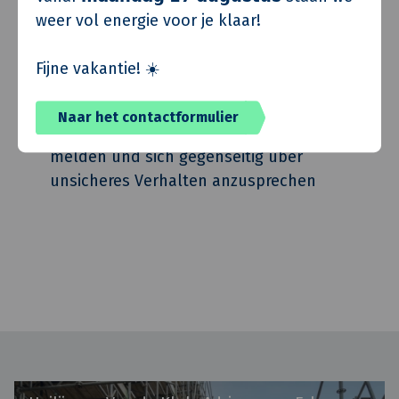
weer vol energie voor je klaar!
beeinträchtigen, ist die Einnahme verboten
Sorgen Sie für ein aufgeräumtes und
Fijne vakantie! ☀️
sauberes Arbeitsumfeld
Naar het contactformulier
Es ist Pflicht, unsichere Situationen zu
melden und sich gegenseitig über
unsicheres Verhalten anzusprechen