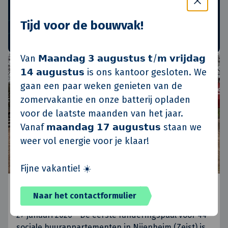
Ieder kwartaal sturen wij een nieuwsbrief
Tijd voor de bouwvak!
Van 𝗠𝗮𝗮𝗻𝗱𝗮𝗴 𝟯 𝗮𝘂𝗴𝘂𝘀𝘁𝘂𝘀 𝘁/𝗺 𝘃𝗿𝗶𝗷𝗱𝗮𝗴
𝟭𝟰 𝗮𝘂𝗴𝘂𝘀𝘁𝘂𝘀 is ons kantoor gesloten. We
Bouw update
gaan een paar weken genieten van de
zomervakantie en onze batterij opladen
voor de laatste maanden van het jaar.
Vanaf 𝗺𝗮𝗮𝗻𝗱𝗮𝗴 𝟭𝟳 𝗮𝘂𝗴𝘂𝘀𝘁𝘂𝘀 staan we
weer vol energie voor je klaar!
Fijne vakantie! ☀️
Start bouw 44 sociale
Naar het contactformulier
huurappartementen Nijenheim in Zeist
27 januari 2026 - De eerste funderingspaal voor 44
sociale huurappartementen in Nijenheim (Zeist) is