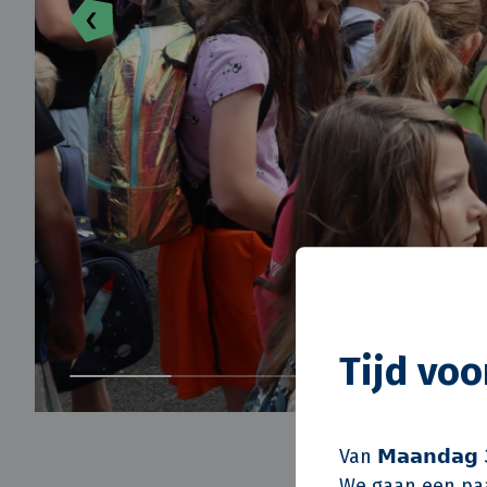
Tijd vo
Van 𝗠𝗮𝗮𝗻𝗱𝗮𝗴 
We gaan een paa