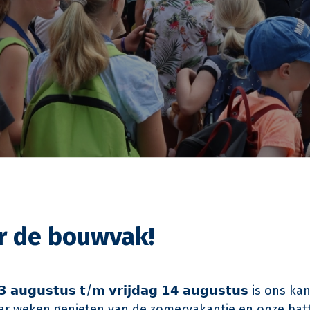
or de bouwvak!
 𝗮𝘂𝗴𝘂𝘀𝘁𝘂𝘀 𝘁/𝗺 𝘃𝗿𝗶𝗷𝗱𝗮𝗴 𝟭𝟰 𝗮𝘂𝗴𝘂𝘀𝘁𝘂𝘀 is on
Aftermovie bouwdorp Duuk
r weken genieten van de zomervakantie en onze batt