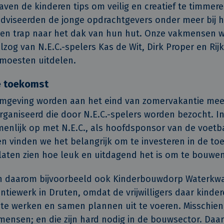
aven de kinderen tips om veilig en creatief te timmer
dviseerden de jonge opdrachtgevers onder meer bij 
en trap naar het dak van hun hut. Onze vakmensen w
elzog van N.E.C.-spelers Kas de Wit, Dirk Proper en Rijk
moesten uitdelen.
de toekomst
omgeving worden aan het eind van zomervakantie mee
aniseerd die door N.E.C.-spelers worden bezocht. I
enlijk op met N.E.C., als hoofdsponsor van de voetb
n vinden we het belangrijk om te investeren in de t
 laten zien hoe leuk en uitdagend het is om te bouwen
 daarom bijvoorbeeld ook Kinderbouwdorp Waterkwar
ntiewerk in Druten, omdat de vrijwilligers daar kinde
e werken en samen plannen uit te voeren. Misschien 
ensen; en die zijn hard nodig in de bouwsector. Daa