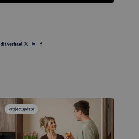
 dit verhaal
Projectupdate