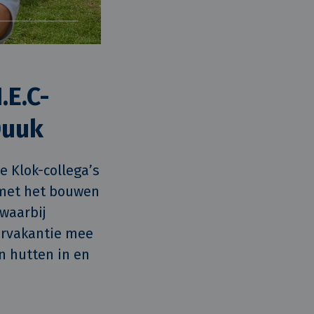
E.C-
Duuk
 Klok-collega’s 
met het bouwen 
waarbij 
ervakantie mee 
 hutten in en 