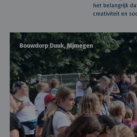
het belangrijk d
creativiteit en s
Bouwdorp Duuk, Nijmegen