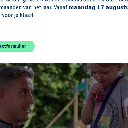
aanden van het jaar. Vanaf 𝗺𝗮𝗮𝗻𝗱𝗮𝗴 𝟭𝟳 𝗮𝘂𝗴𝘂𝘀𝘁
 voor je klaar!
️
actformulier