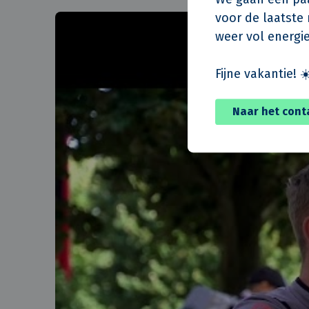
voor de laatste m
weer vol energie
Fijne vakantie! ☀
Naar het cont