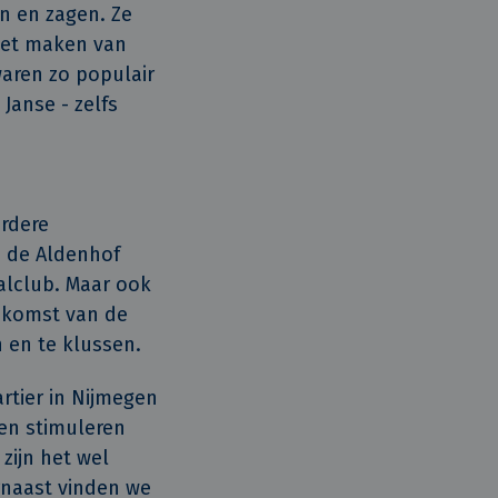
en en zagen. Ze
het maken van
aren zo populair
 Janse - zelfs
rdere
n de Aldenhof
alclub. Maar ook
oekomst van de
 en te klussen.
tier in Nijmegen
ren stimuleren
zijn het wel
rnaast vinden we