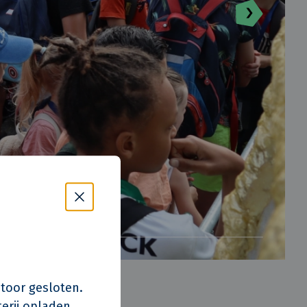
s kantoor gesloten.
erij opladen