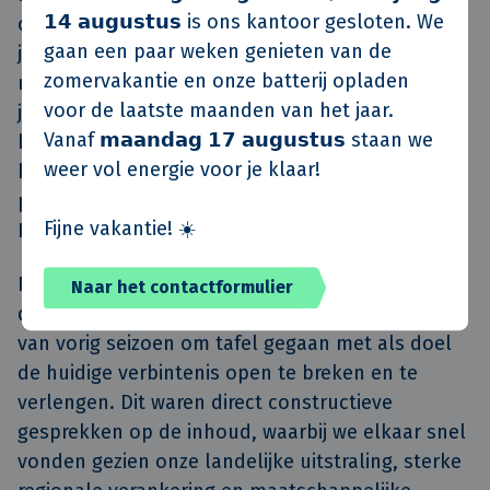
𝟭𝟰 𝗮𝘂𝗴𝘂𝘀𝘁𝘂𝘀 is ons kantoor gesloten. We
op Eredivisieniveau. Ook wij zijn de afgelopen
gaan een paar weken genieten van de
jaren met N.E.C. meegegroeid. We streven nu
zomervakantie en onze batterij opladen
naar een stabiele plek in het ‘linkerrijtje’. Dat doe
voor de laatste maanden van het jaar.
je niet alleen, maar met partners waar je op kunt
Vanaf 𝗺𝗮𝗮𝗻𝗱𝗮𝗴 𝟭𝟳 𝗮𝘂𝗴𝘂𝘀𝘁𝘂𝘀 staan we
bouwen. We zijn blij en trots dat onze naam de
weer vol energie voor je klaar!
komende jaren op het shirt van N.E.C. blijft
prijken”, zo stelt Harold van Rooijen, directielid
Fijne vakantie! ☀️
KlokGroep .
Robin Faber, commercieel manager N.E.C., is blij
Naar het contactformulier
dat de deal is beklonken: “We zijn aan het einde
van vorig seizoen om tafel gegaan met als doel
de huidige verbintenis open te breken en te
verlengen. Dit waren direct constructieve
gesprekken op de inhoud, waarbij we elkaar snel
vonden gezien onze landelijke uitstraling, sterke