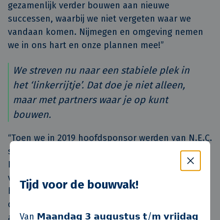
gezamenlijk verder bouwen aan nieuwe
successen, waarbij we niet vergeten waar we
vandaan komen. Nijmegen en omgeving nemen
we in ons hart en onze plannen mee!”
We streven nu naar een stabiele plek in
het ‘linkerrijtje’. Dat doe je niet alleen,
maar met partners waar je op kunt
bouwen.
“Toen we in 2019 hoofdsponsor werden van N.E.C.
speelde de club nog in de middenmoot van de
Keuken Kampioen Divisie. N.E.C. blaakte echter
van ambitie en paste ook qua maatschappelijke
Tijd voor de bouwvak!
betrokkenheid goed bij KlokGroep. Die ambitie is
de afgelopen jaren meer dan waargemaakt. Niet
Van 𝗠𝗮𝗮𝗻𝗱𝗮𝗴 𝟯 𝗮𝘂𝗴𝘂𝘀𝘁𝘂𝘀 𝘁/𝗺 𝘃𝗿𝗶𝗷𝗱𝗮𝗴
alleen de selectie, maar ook de organisatie is nu